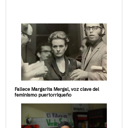
trending_up
Activismo
Fallece Margarita Mergal, voz clave del
feminismo puertorriqueño