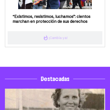
“Existimos, resistimos, luchamos”: cientos
marchan en protección de sus derechos
whatshot
¡Cambia ya!
Destacadas