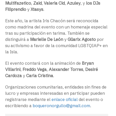
Multifazetico
,
Zaid
,
Valeria Cid
,
Azuley
, y
los DJs
Filiprendio
y
Xtasys
.
Este año, la artista Iris Chacón será reconocida
como madrina del evento con un homenaje especial
tras su participación en tarima. También se
distinguirá a
Marielle De León
y
Güarix Agosto
por
su activismo a favor de la comunidad LGBTQIAP+ en
la Isla.
El evento contará con la animación de
Bryan
Villarini
,
Freddo Vega
,
Alexander Torres
,
Desiré
Cardoza
y
Carla Cristina
.
Organizaciones comunitarias, entidades sin fines de
lucro y empresas interesadas en participar pueden
registrarse mediante el
enlace oficial
del evento o
escribiendo a
boqueronorgullo@gmail.com
.