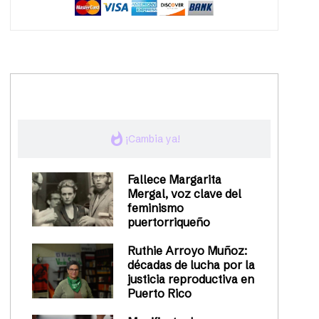
trending_up
Activismo
whatshot
¡Cambia ya!
Fallece Margarita
Mergal, voz clave del
feminismo
puertorriqueño
Ruthie Arroyo Muñoz:
décadas de lucha por la
justicia reproductiva en
Puerto Rico