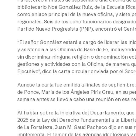
bibliotecario Noé González Ruiz, de la Escuela Ri
como enlace principal de la nueva oficina, y siete
regionales. Seis de los ocho funcionarios designado
Partido Nuevo Progresista (PNP), encontró el Cent
“El señor González estará a cargo de liderar las ini
y asistencia a las Oficinas de Base de Fe, incluyen
sin discriminar ninguna religión o denominación ec
gestiones y actividades con la Oficina, de manera qu
Ejecutivo”, dice la carta circular enviada por el Sec
Aunque la carta fue emitida a finales de septiembre
de Ponce, María de los Ángeles Piris Grau, en su p
semana antes se llevó a cabo una reunión en esa re
Al hablar sobre la iniciativa del Departamento, que 
2025 de la Ley del Derecho Fundamental a la Libertad
de La Fortaleza, Juan M. Gaud Pacheco dijo en sus r
implementa. El temor de las agendas ideológicas y s