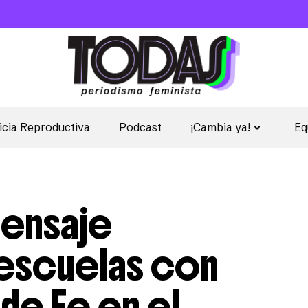
icia Reproductiva
Podcast
¡Cambia ya!
Eq
mensaje
s escuelas con
de Fe en el