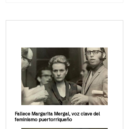
trending_up
Activismo
Fallece Margarita Mergal, voz clave del
feminismo puertorriqueño