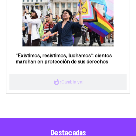
“Existimos, resistimos, luchamos”: cientos
marchan en protección de sus derechos
whatshot
¡Cambia ya!
Destacadas