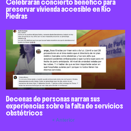
Celebrarán concierto benéfico para
preservar vivienda accesible en Río
Piedras
Decenas de personas narran sus
experiencias sobre la falta de servicios
obstétricos
« Anterior