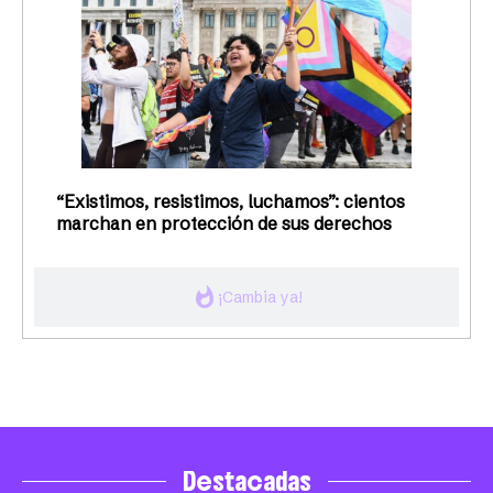
“Existimos, resistimos, luchamos”: cientos
marchan en protección de sus derechos
whatshot
¡Cambia ya!
Destacadas