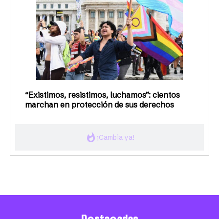
“Existimos, resistimos, luchamos”: cientos
marchan en protección de sus derechos
whatshot
¡Cambia ya!