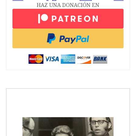
HAZ UNA DONACIÓN EN
trending_up
Activismo