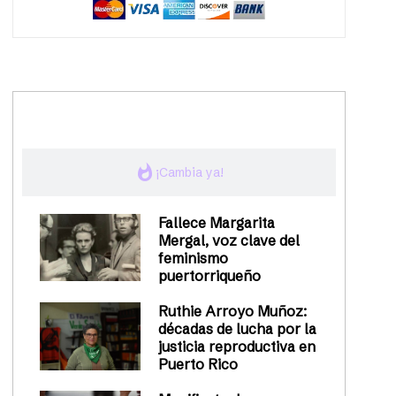
trending_up
Activismo
whatshot
¡Cambia ya!
Fallece Margarita
Mergal, voz clave del
feminismo
puertorriqueño
Ruthie Arroyo Muñoz:
décadas de lucha por la
justicia reproductiva en
Puerto Rico