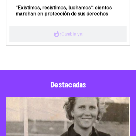
“Existimos, resistimos, luchamos”: cientos
marchan en protección de sus derechos
whatshot
¡Cambia ya!
Destacadas