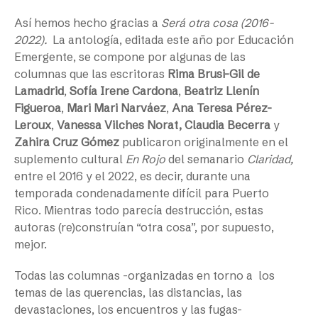
Así hemos hecho gracias a
Será otra cosa (2016-
2022).
La antología, editada este año por Educación
Emergente, se compone por algunas de las
columnas que las escritoras
Rima Brusi-Gil de
Lamadrid
,
Sofía Irene Cardona
,
Beatriz Llenín
Figueroa
,
Mari Mari Narváez
,
Ana Teresa Pérez-
Leroux
,
Vanessa Vilches Norat,
Claudia Becerra
y
Zahira Cruz Gómez
publicaron originalmente en el
suplemento cultural
En Rojo
del semanario
Claridad,
entre el 2016 y el 2022, es decir, durante una
temporada condenadamente difícil para Puerto
Rico. Mientras todo parecía destrucción, estas
autoras (re)construían “otra cosa”, por supuesto,
mejor.
Todas las columnas -organizadas en torno a los
temas de las querencias, las distancias, las
devastaciones, los encuentros y las fugas-