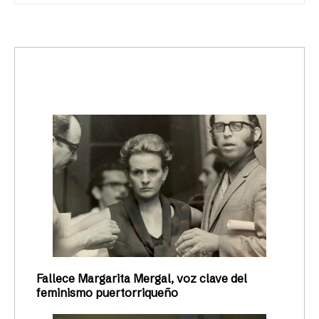
trending_up
Activismo
Fallece Margarita Mergal, voz clave del
feminismo puertorriqueño