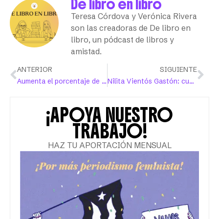
De libro en libro
Teresa Córdova y Verónica Rivera
son las creadoras de De libro en
libro, un pódcast de libros y
amistad.
ANTERIOR
SIGUIENTE
Aumenta el porcentaje de mujeres sin hogar en Puerto Rico
Nilita Vientós Gastón: cuando ser la pionera no es suficiente
¡APOYA NUESTRO
TRABAJO!
HAZ TU APORTACIÓN MENSUAL