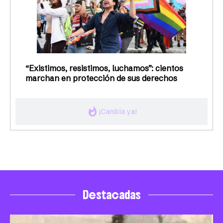
“Existimos, resistimos, luchamos”: cientos
marchan en protección de sus derechos
whatshot
¡Cambia ya!
Destacadas