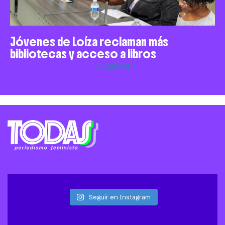
Jóvenes de Loíza reclaman más
bibliotecas y acceso a libros
Siguiente »
Seguir en Instagram