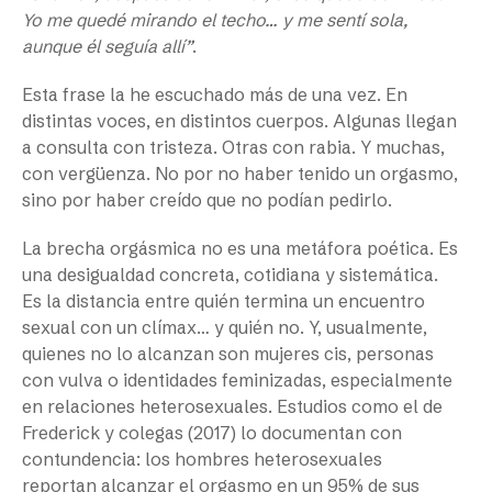
Yo me quedé mirando el techo… y me sentí sola,
aunque él seguía allí”
.
Esta frase la he escuchado más de una vez. En
distintas voces, en distintos cuerpos. Algunas llegan
a consulta con tristeza. Otras con rabia. Y muchas,
con vergüenza. No por no haber tenido un orgasmo,
sino por haber creído que no podían pedirlo.
La brecha orgásmica no es una metáfora poética. Es
una desigualdad concreta, cotidiana y sistemática.
Es la distancia entre quién termina un encuentro
sexual con un clímax… y quién no. Y, usualmente,
quienes no lo alcanzan son mujeres cis, personas
con vulva o identidades feminizadas, especialmente
en relaciones heterosexuales. Estudios como el de
Frederick y colegas (2017) lo documentan con
contundencia: los hombres heterosexuales
reportan alcanzar el orgasmo en un 95% de sus