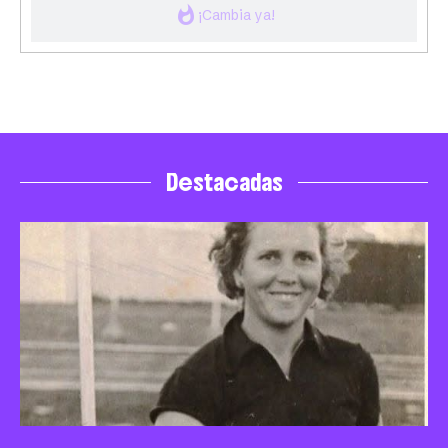
whatshot
¡Cambia ya!
Destacadas