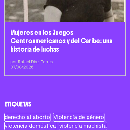
Mujeres en los Juegos
Centroamericanos y del Caribe: una
historia de luchas
por Rafael Díaz Torres
07/08/2026
ETIQUETAS
derecho al aborto
Violencia de género
violencia doméstica
violencia machista