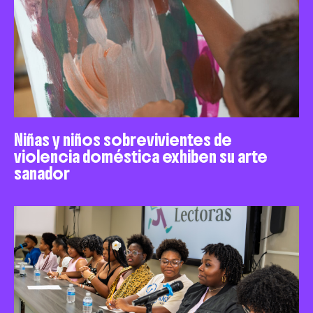
Niñas y niños sobrevivientes de
violencia doméstica exhiben su arte
sanador