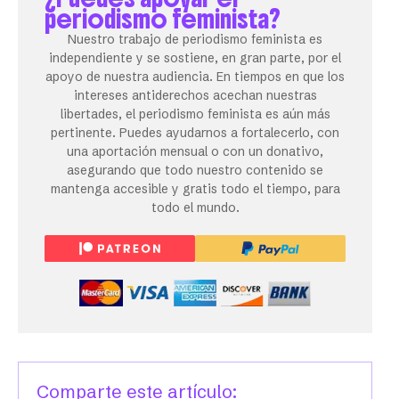
periodismo feminista?
Nuestro trabajo de periodismo feminista es
independiente y se sostiene, en gran parte, por el
apoyo de nuestra audiencia. En tiempos en que los
intereses antiderechos acechan nuestras
libertades, el periodismo feminista es aún más
pertinente. Puedes ayudarnos a fortalecerlo, con
una aportación mensual o con un donativo,
asegurando que todo nuestro contenido se
mantenga accesible y gratis todo el tiempo, para
todo el mundo.
Comparte este artículo: