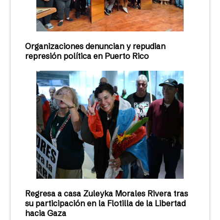
Organizaciones denuncian y repudian
represión política en Puerto Rico
Regresa a casa Zuleyka Morales Rivera tras
su participación en la Flotilla de la Libertad
hacia Gaza