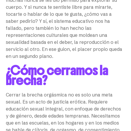
cuerpo. Y si nunca te sentiste libre para mirarte,
tocarte o hablar de lo que te gusta, ¿cómo vas a
saber pedirlo? Y sí, el sistema educativo nos ha
fallado, pero también lo han hecho las
representaciones culturales que moldean una
sexualidad basada en el deber, la reproducción o el
servicio al otro. En ese guion, el placer propio queda
en un segundo plano.
¿Cómo cerramos la
brecha?
Cerrar la brecha orgásmica no es solo una meta
sexual. Es un acto de justicia erótica. Requiere
educación sexual integral, con enfoque de derechos
y de género, desde edades tempranas. Necesitamos
que en las escuelas, en los hogares y en los medios
se hable de clítoris, de orgasmo, de consentimiento,