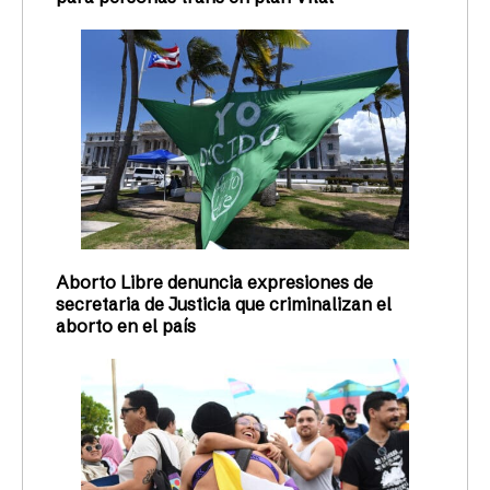
Aborto Libre denuncia expresiones de
secretaria de Justicia que criminalizan el
aborto en el país