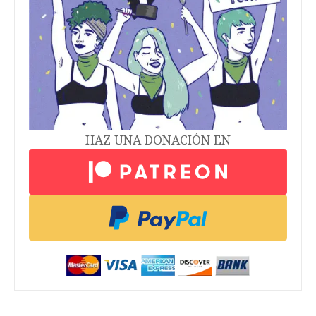
HAZ UNA DONACIÓN EN