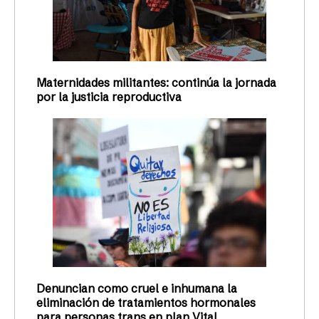
Maternidades militantes: continúa la jornada
por la justicia reproductiva
Denuncian como cruel e inhumana la
eliminación de tratamientos hormonales
para personas trans en plan Vital