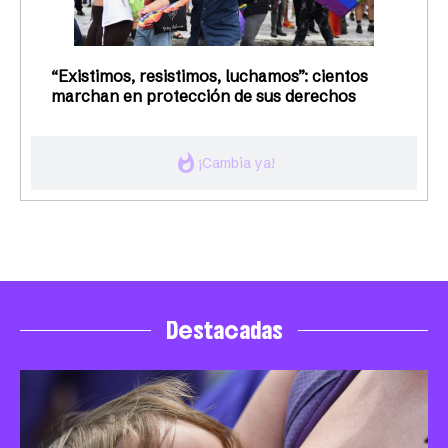
“Existimos, resistimos, luchamos”: cientos
marchan en protección de sus derechos
whatshot
¡Cambia ya!
Destacadas