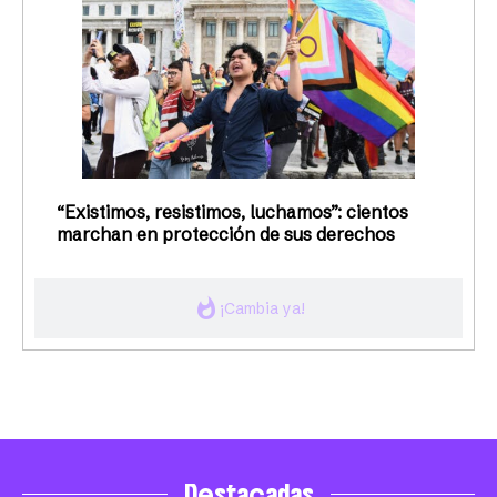
“Existimos, resistimos, luchamos”: cientos
marchan en protección de sus derechos
whatshot
¡Cambia ya!
Destacadas