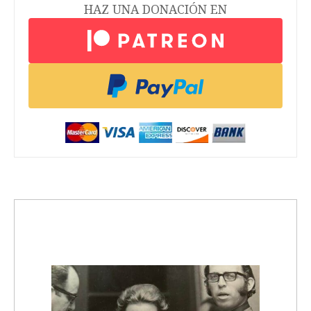
HAZ UNA DONACIÓN EN
trending_up
Activismo