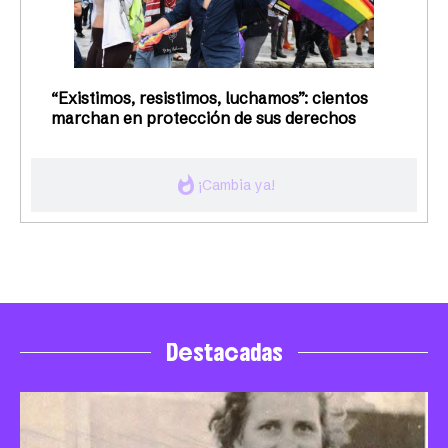
“Existimos, resistimos, luchamos”: cientos
marchan en protección de sus derechos
whatshot
¡Cambia ya!
Destacadas