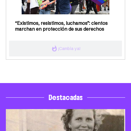
“Existimos, resistimos, luchamos”: cientos
marchan en protección de sus derechos
whatshot
¡Cambia ya!
Destacadas