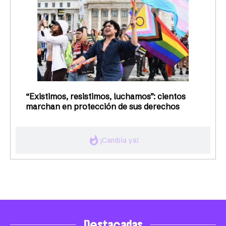
“Existimos, resistimos, luchamos”: cientos
marchan en protección de sus derechos
whatshot
¡Cambia ya!
Destacadas