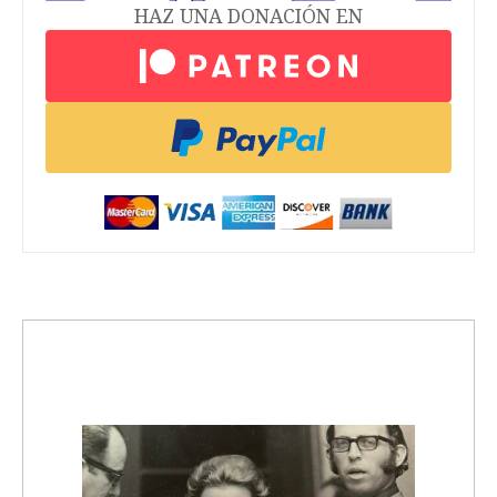
HAZ UNA DONACIÓN EN
trending_up
Activismo