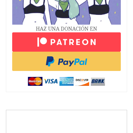
HAZ UNA DONACIÓN EN
trending_up
Activismo