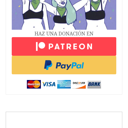
HAZ UNA DONACIÓN EN
trending_up
Activismo