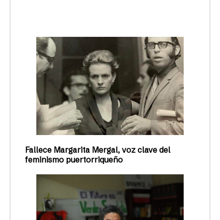
trending_up
Activismo
Fallece Margarita Mergal, voz clave del
feminismo puertorriqueño