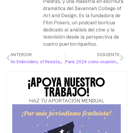
Piedras, y una maestría en escritura
dramática del Savannah College of
Art and Design. Es la fundadora de
Film Posers, un podcast boricua
dedicado al análisis del cine y la
televisión desde la perspectiva de
cuatro puertorriqueños.
ANTERIOR
SIGUIENTE
An Embroidery of Resistance is Woven Between Puerto Rico and the Palestinian Diaspora in Canada
París 2024 como ocasión para hablar sobre deporte y equidad de género
¡APOYA NUESTRO
TRABAJO!
HAZ TU APORTACIÓN MENSUAL