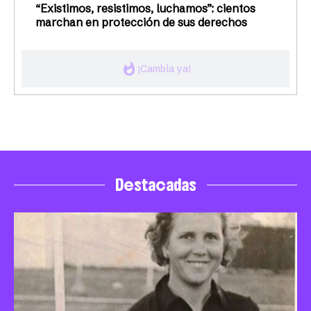
“Existimos, resistimos, luchamos”: cientos
marchan en protección de sus derechos
whatshot
¡Cambia ya!
Destacadas