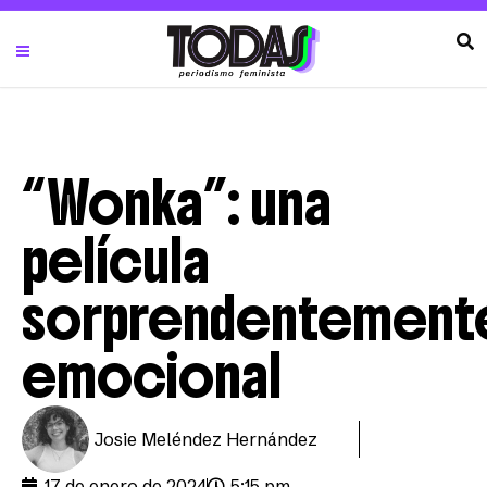
“Wonka”: una
película
sorprendentement
emocional
Josie Meléndez Hernández
17 de enero de 2024
5:15 pm