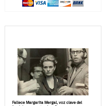
trending_up
Activismo
Fallece Margarita Mergal, voz clave del