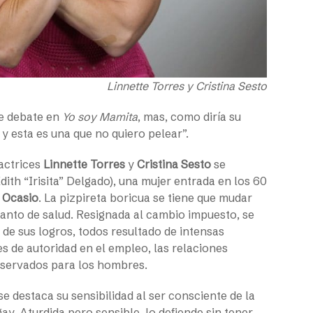
Linnette Torres y Cristina Sesto
e debate en
Yo soy Mamita
, mas, como diría su
y esta es una que no quiero pelear”.
 actrices
Linnette Torres
y
Cristina Sesto
se
dith “Irisita” Delgado), una mujer entrada en los 60
 Ocasio
. La pizpireta boricua se tiene que mudar
ranto de salud. Resignada al cambio impuesto, se
 de sus logros, todos resultado de intensas
es de autoridad en el empleo, las relaciones
eservados para los hombres.
 se destaca su sensibilidad al ser consciente de la
gay. Aturdida pero sensible, lo defiende sin tener