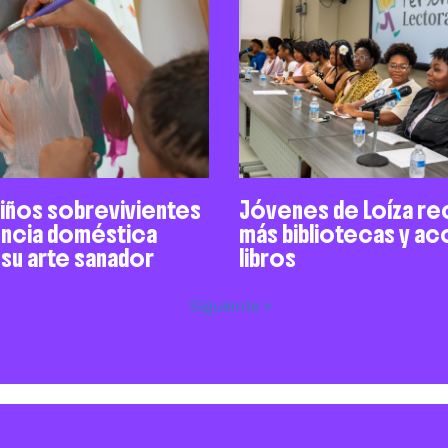
niños sobrevivientes
Jóvenes de Loíza re
encia doméstica
más bibliotecas y a
 su arte sanador
libros
Siguiente »