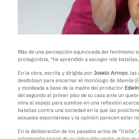
Más de una percepción equivocada del feminismo s
protagonista, “he aprendido a escoger mis batallas, 
En la obra, escrita y dirigida por
Joselo Arroyo
, las
desdoblan para encarnar el monólogo de
Mamita
(E
y moldeada a base de la madre del productor
Edwin
del segundo al primer piso de su casa ante un queb
mira al espejo para sumirse en una reflexión acerca
batallas contra una sociedad en la que las posicion
sexuales espontáneas y la opinión parecen estar r
En la deliberación de los pasados actos de “Irisita”,
orientación sexual de su único hijo varón, quien es 