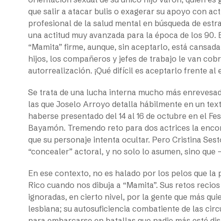
que salir a atacar bulis o exagerar su apoyo con act
profesional de la salud mental en búsqueda de estra
una actitud muy avanzada para la época de los 90. 
“Mamita” firme, aunque, sin aceptarlo, está cansada
hijos, los compañeros y jefes de trabajo le van cob
autorrealización. ¡Qué difícil es aceptarlo frente al 
Se trata de una lucha interna mucho más enrevesad
las que Joselo Arroyo detalla hábilmente en un text
haberse presentado del 14 al 16 de octubre en el Fes
Bayamón. Tremendo reto para dos actrices la encomi
que su personaje intenta ocultar. Pero Cristina Ses
“concealer” actoral, y no solo lo asumen, sino que
En ese contexto, no es halado por los pelos que la
Rico cuando nos dibuja a “Mamita”. Sus retos recios 
ignoradas, en cierto nivel, por la gente que más qui
lesbiana; su autosuficiencia combatiente de las c
para embarcarse en batallas que nadie más esté dis