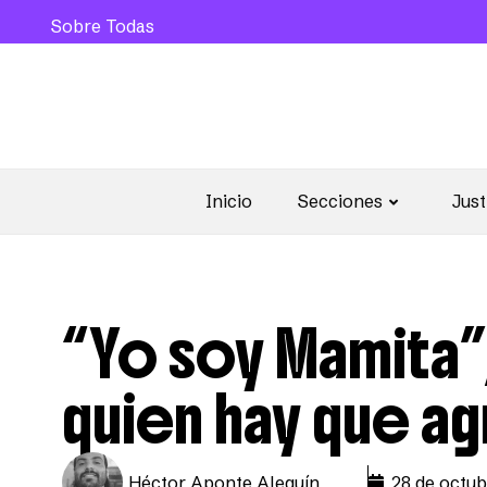
Sobre Todas
Inicio
Secciones
Just
“Yo soy Mamita”,
quien hay que a
Héctor Aponte Alequín
28 de octub