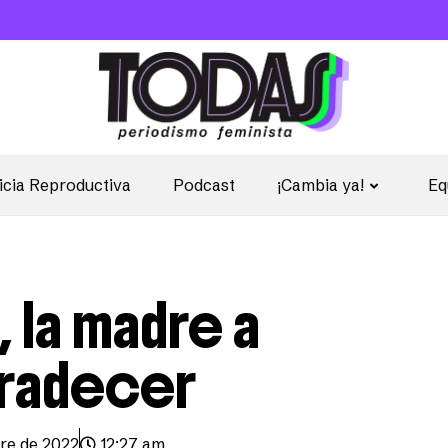
icia Reproductiva
Podcast
¡Cambia ya!
Eq
 la madre a
gradecer
re de 2022
12:27 am