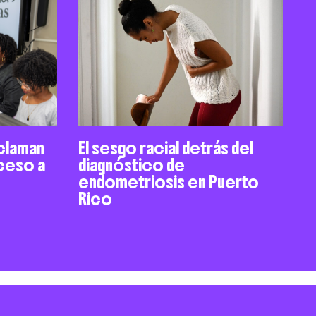
claman
El sesgo racial detrás del
cceso a
diagnóstico de
endometriosis en Puerto
Rico