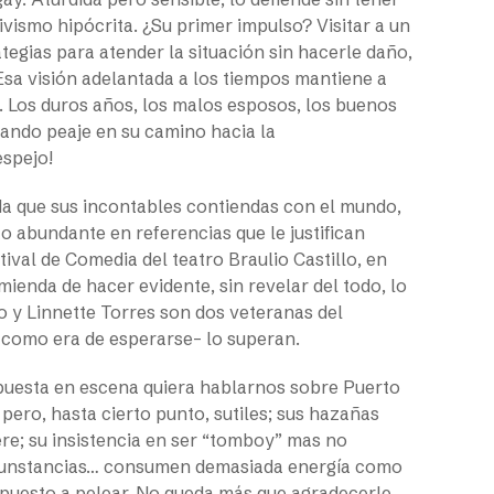
ivismo hipócrita. ¿Su primer impulso? Visitar a un
tegias para atender la situación sin hacerle daño,
Esa visión adelantada a los tiempos mantiene a
. Los duros años, los malos esposos, los buenos
rando peaje en su camino hacia la
espejo!
a que sus incontables contiendas con el mundo,
o abundante en referencias que le justifican
tival de Comedia del teatro Braulio Castillo, en
enda de hacer evidente, sin revelar del todo, lo
to y Linnette Torres son dos veteranas del
 –como era de esperarse– lo superan.
 puesta en escena quiera hablarnos sobre Puerto
pero, hasta cierto punto, sutiles; sus hazañas
ere; su insistencia en ser “tomboy” mas no
ircunstancias… consumen demasiada energía como
puesto a pelear. No queda más que agradecerle,