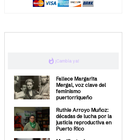
trending_up
Activismo
whatshot
¡Cambia ya!
Fallece Margarita
Mergal, voz clave del
feminismo
puertorriqueño
Ruthie Arroyo Muñoz:
décadas de lucha por la
justicia reproductiva en
Puerto Rico