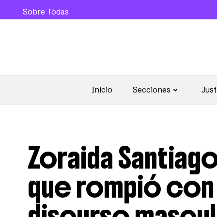
Sobre Todas
Inicio
Secciones
Just
Zoraida Santiago
que rompió con 
discurso mascul