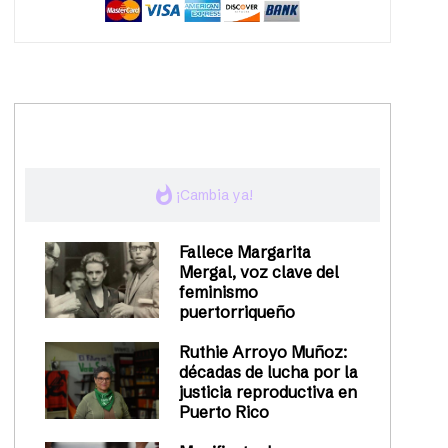
trending_up
Activismo
whatshot
¡Cambia ya!
Fallece Margarita
Mergal, voz clave del
feminismo
puertorriqueño
Ruthie Arroyo Muñoz:
décadas de lucha por la
justicia reproductiva en
Puerto Rico