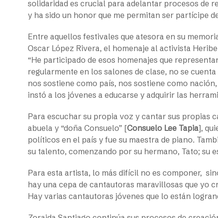
solidaridad es crucial para adelantar procesos de re
y ha sido un honor que me permitan ser partícipe d
Entre aquellos festivales que atesora en su memoria
Oscar López Rivera, el homenaje al activista Herib
“He participado de esos homenajes que representan 
regularmente en los salones de clase, no se cuenta 
nos sostiene como país, nos sostiene como nación,
instó a los jóvenes a educarse y adquirir las herram
Para escuchar su propia voz y cantar sus propias c
abuela y “doña Consuelo” [
Consuelo Lee Tapia
], qu
políticos en el país y fue su maestra de piano. Tam
su talento, comenzando por su hermano, Tato; su esp
Para esta artista, lo más difícil no es componer, 
hay una cepa de cantautoras maravillosas que yo cr
Hay varias cantautoras jóvenes que lo están logrand
Zoraida Santiago continúa sus procesos de creación