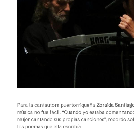
Para la cantautora puertorriqueña
Zoraida Santiag
música no fue fácil. “Cuando yo estaba comenzand
mujer cantando sus propias canciones”, recordó sob
los poemas que ella escribía.