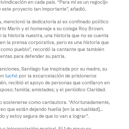
ivindicación en cada país. “Para mí es un regocijo
e este proyecto tan importante”, añadió.
, mencionó la dedicatoria al ex confinado político
erto Marín y el homenaje a su colega Roy Brown.
la historia nuestra, una historia que no se cuenta
en la prensa corporativa, pero es una historia que
 como pueblo”, recordó la cantante que también
ientas para defender su patria.
anciones, Santiago fue inspirada por su madre, su
ien
luchó
por la excarcelación de prisioneros
bién, recibió el apoyo de personas que confiaron en
oso; familia; amistades; y el periódico Claridad.
sino sostenerse como cantautora. “Afortunadamente,
eo que están dejando huella [en la actualidad]…
o y estoy segura de que lo van a lograr”.
 e interpretación musical. El 1 de mayo se