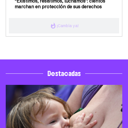
“Existimos, resistimos, luchamos”: cientos
marchan en protección de sus derechos
whatshot
¡Cambia ya!
Destacadas