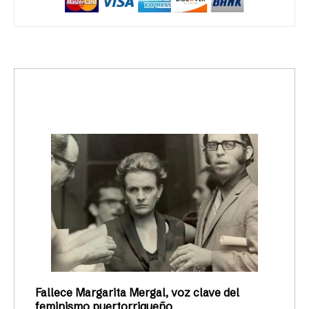
trending_up
Activismo
Fallece Margarita Mergal, voz clave del
feminismo puertorriqueño