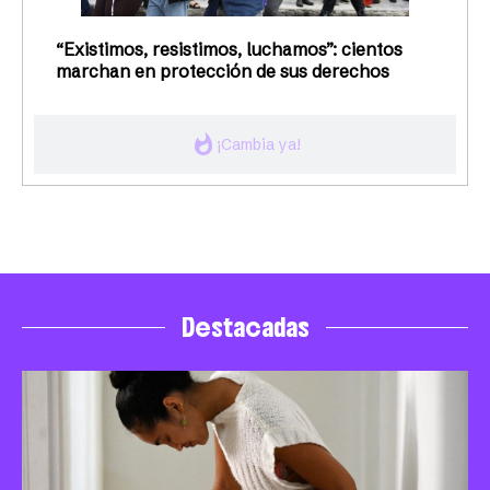
“Existimos, resistimos, luchamos”: cientos
marchan en protección de sus derechos
whatshot
¡Cambia ya!
Destacadas