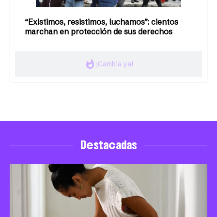
“Existimos, resistimos, luchamos”: cientos
marchan en protección de sus derechos
whatshot
¡Cambia ya!
Destacadas