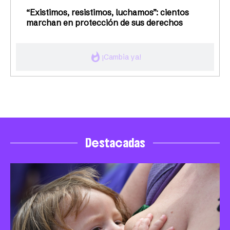
“Existimos, resistimos, luchamos”: cientos
marchan en protección de sus derechos
whatshot
¡Cambia ya!
Destacadas