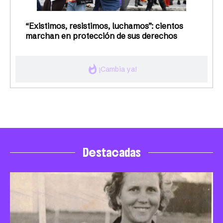
“Existimos, resistimos, luchamos”: cientos
marchan en protección de sus derechos
whatshot
¡Cambia ya!
Destacadas