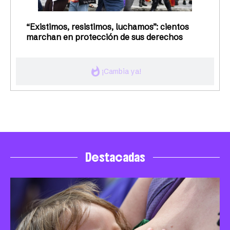
“Existimos, resistimos, luchamos”: cientos
marchan en protección de sus derechos
whatshot
¡Cambia ya!
Destacadas