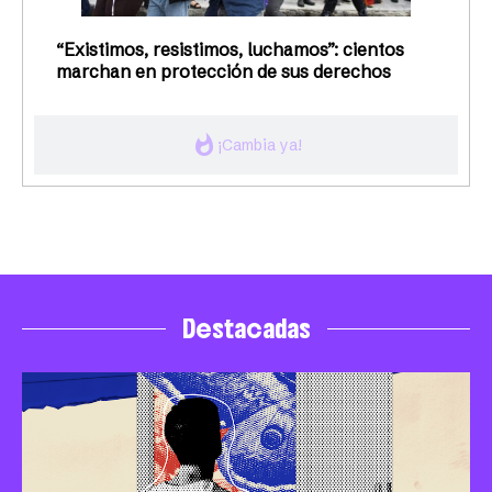
“Existimos, resistimos, luchamos”: cientos
marchan en protección de sus derechos
whatshot
¡Cambia ya!
Destacadas