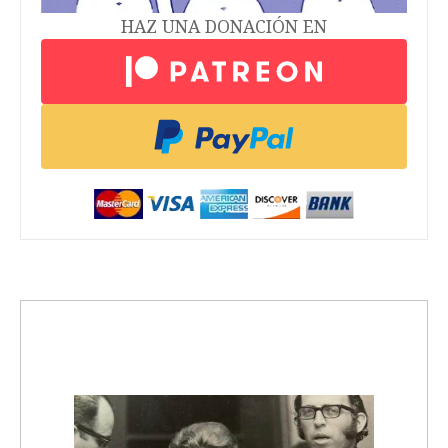
HAZ UNA DONACIÓN EN
trending_up
Activismo