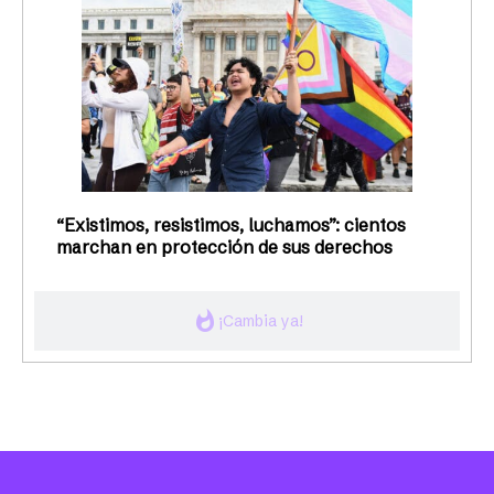
“Existimos, resistimos, luchamos”: cientos
marchan en protección de sus derechos
whatshot
¡Cambia ya!