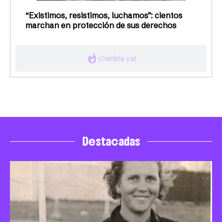
“Existimos, resistimos, luchamos”: cientos
marchan en protección de sus derechos
whatshot
¡Cambia ya!
Destacadas