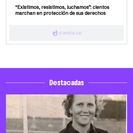
“Existimos, resistimos, luchamos”: cientos
marchan en protección de sus derechos
whatshot
¡Cambia ya!
Destacadas