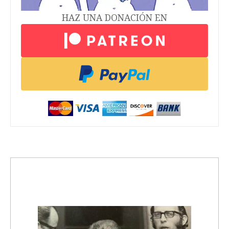
HAZ UNA DONACIÓN EN
trending_up
Activismo