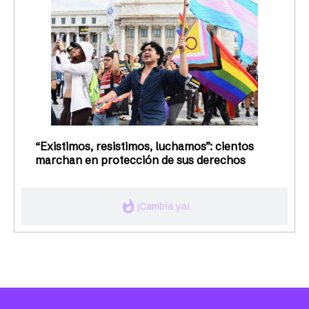
“Existimos, resistimos, luchamos”: cientos
marchan en protección de sus derechos
whatshot
¡Cambia ya!