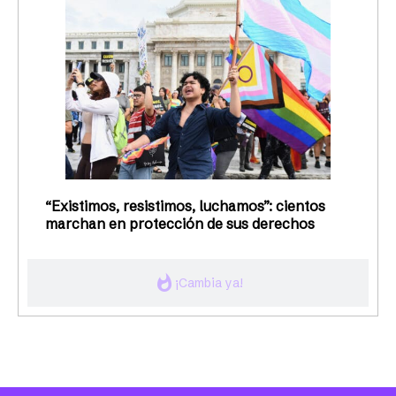
“Existimos, resistimos, luchamos”: cientos
marchan en protección de sus derechos
whatshot
¡Cambia ya!