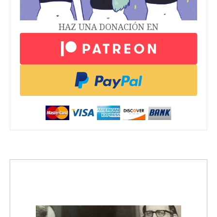
HAZ UNA DONACIÓN EN
trending_up
Activismo