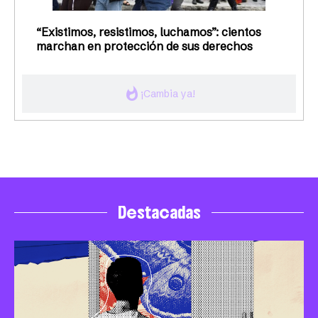
“Existimos, resistimos, luchamos”: cientos
marchan en protección de sus derechos
whatshot
¡Cambia ya!
Destacadas