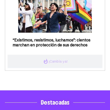
“Existimos, resistimos, luchamos”: cientos
marchan en protección de sus derechos
whatshot
¡Cambia ya!
Destacadas