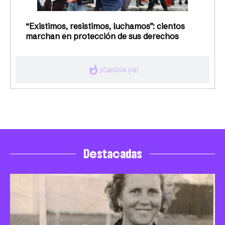
“Existimos, resistimos, luchamos”: cientos
marchan en protección de sus derechos
whatshot
¡Cambia ya!
Destacadas