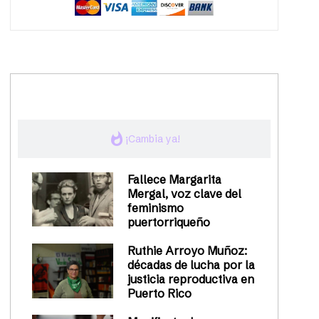
trending_up
Activismo
whatshot
¡Cambia ya!
Fallece Margarita
Mergal, voz clave del
feminismo
puertorriqueño
Ruthie Arroyo Muñoz:
décadas de lucha por la
justicia reproductiva en
Puerto Rico