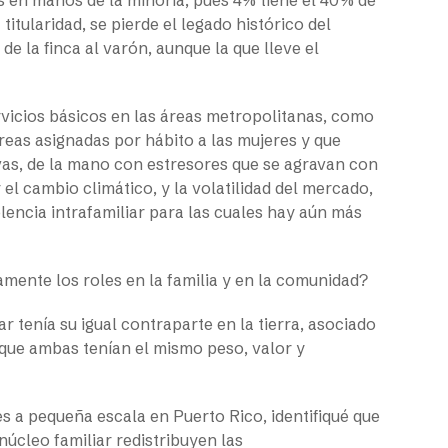
s en manos de la minoría, pues 4% tiene el 40% de
itularidad, se pierde el legado histórico del
de la finca al varón, aunque la que lleve el
rvicios básicos en las áreas metropolitanas, como
areas asignadas por hábito a las mujeres y que
ivas, de la mano con estresores que se agravan con
el cambio climático, y la volatilidad del mercado,
lencia intrafamiliar para las cuales hay aún más
mente los roles en la familia y en la comunidad?
ar tenía su igual contraparte en la tierra, asociado
 que ambas tenían el mismo peso, valor y
s a pequeña escala en Puerto Rico, identifiqué que
núcleo familiar redistribuyen las