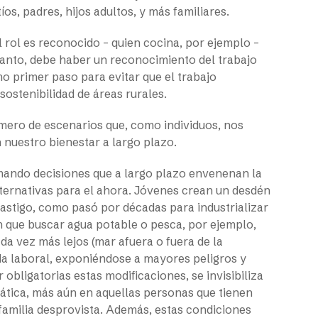
os, padres, hijos adultos, y más familiares.
l rol es reconocido – quien cocina, por ejemplo –
o tanto, debe haber un reconocimiento del trabajo
o primer paso para evitar que el trabajo
ostenibilidad de áreas rurales.
úmero de escenarios que, como individuos, nos
 nuestro bienestar a largo plazo.
mando decisiones que a largo plazo envenenan la
alternativas para el ahora. Jóvenes crean un desdén
 castigo, como pasó por décadas para industrializar
en que buscar agua potable o pesca, por ejemplo,
da vez más lejos (mar afuera o fuera de la
a laboral, exponiéndose a mayores peligros y
 obligatorias estas modificaciones, se invisibiliza
imática, más aún en aquellas personas que tienen
a familia desprovista. Además, estas condiciones