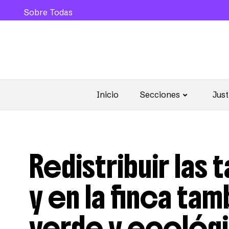
Sobre Todas
Inicio
Secciones
Just
Redistribuir las 
y en la finca tam
verde y ecológ