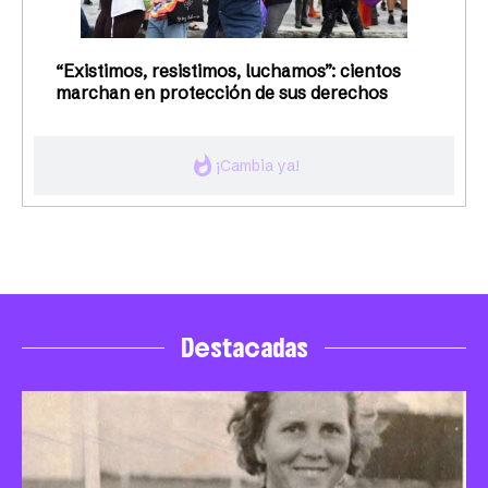
“Existimos, resistimos, luchamos”: cientos
marchan en protección de sus derechos
whatshot
¡Cambia ya!
Destacadas