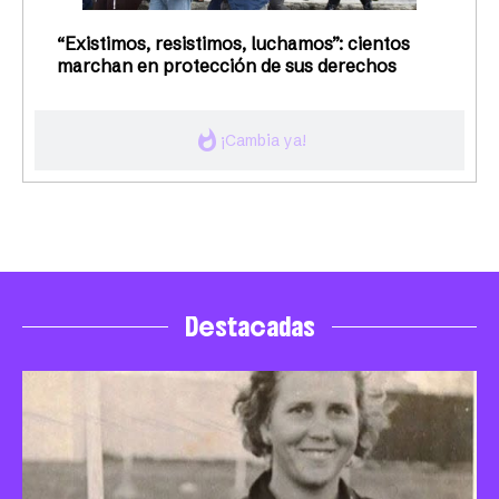
“Existimos, resistimos, luchamos”: cientos
marchan en protección de sus derechos
whatshot
¡Cambia ya!
Destacadas