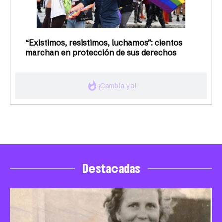
“Existimos, resistimos, luchamos”: cientos
marchan en protección de sus derechos
whatshot
¡Cambia ya!
Destacadas