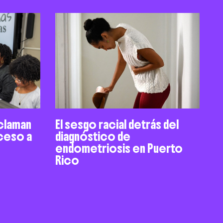
claman
El sesgo racial detrás del
cceso a
diagnóstico de
endometriosis en Puerto
Rico