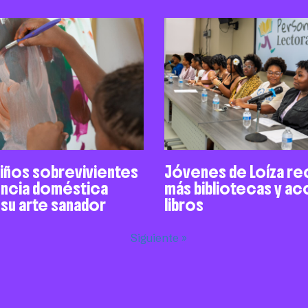
niños sobrevivientes
Jóvenes de Loíza re
encia doméstica
más bibliotecas y a
 su arte sanador
libros
Siguiente »