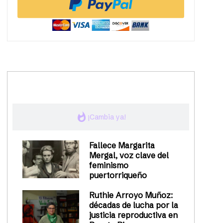
trending_up
Activismo
whatshot
¡Cambia ya!
Fallece Margarita
Mergal, voz clave del
feminismo
puertorriqueño
Ruthie Arroyo Muñoz:
décadas de lucha por la
justicia reproductiva en