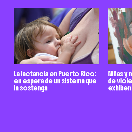
La lactancia en Puerto Rico:
Niñas y 
en espera de un sistema que
de viol
la sostenga
exhiben