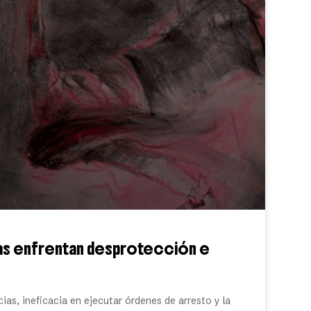
nas enfrentan desprotección e
ias, ineficacia en ejecutar órdenes de arresto y la