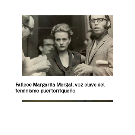
por delante
Durante un conversatorio como parte del Día
Internacional de la Visibilidad Trans, cuatro
activistas de experiencia trans dialogaron sobre
los retos del presente y sus vivencias
Génesis Dávila Santiago
01/04/2025
ACTUALIDAD