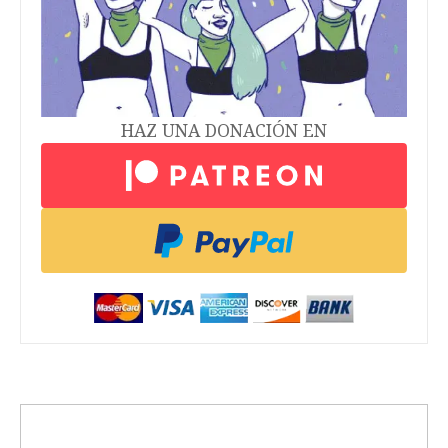
medida que limita el cuidado de afirmación de
género en menores de 21 años
Génesis Dávila Santiago
04/04/2025
ACTIVISMO
Comunidad trans enfrenta con
resistencia y orgullo los retos