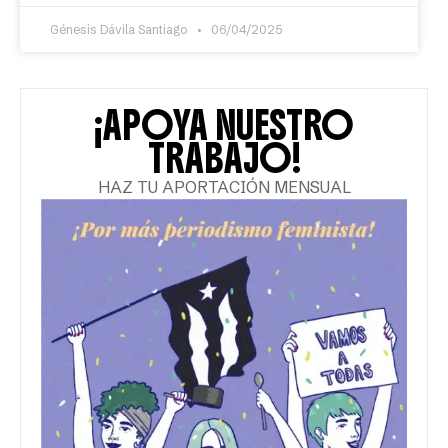
Génesis Dávila Santiago
06/04/2025
ACTUALIDAD
En manos de la gobernadora
detención de proyectos contra
comunidades trans y LGBTTIAQ+
Se trata de una medida de libertad religiosa y otra