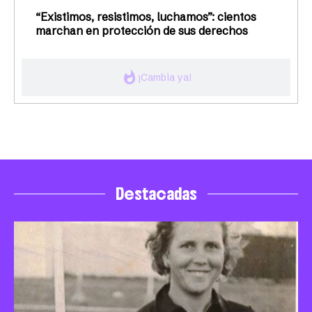
“Existimos, resistimos, luchamos”: cientos
marchan en protección de sus derechos
whatshot
¡Cambia ya!
Destacadas