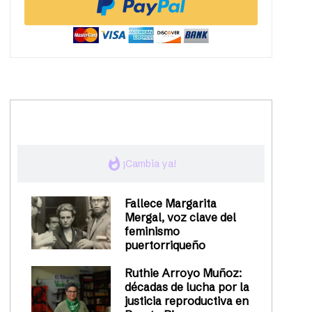
trending_up
Activismo
whatshot
¡Cambia ya!
Fallece Margarita
Mergal, voz clave del
feminismo
puertorriqueño
Ruthie Arroyo Muñoz:
décadas de lucha por la
justicia reproductiva en