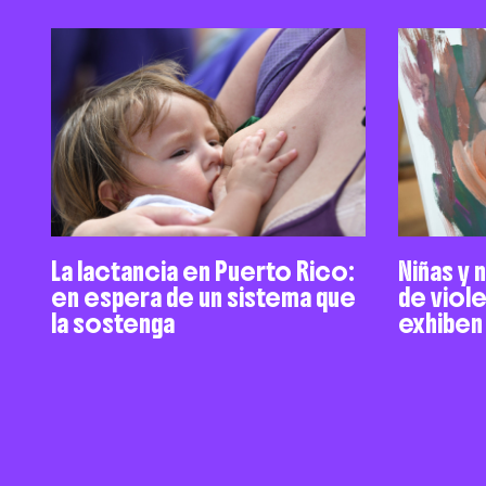
La lactancia en Puerto Rico:
Niñas y 
en espera de un sistema que
de viol
la sostenga
exhiben