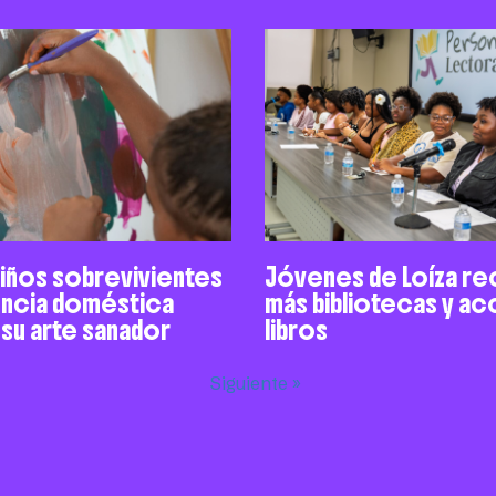
niños sobrevivientes
Jóvenes de Loíza re
encia doméstica
más bibliotecas y a
 su arte sanador
libros
Siguiente »