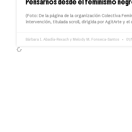
Pensarnos desde el feminismo negro
(Foto: De la página de la organización Colectiva Fem
intervención, titulada scroll, dirigida por AgitArte y el
Bárbara I. Abadía-Rexach y Melody M. Fonseca-Santos
01/