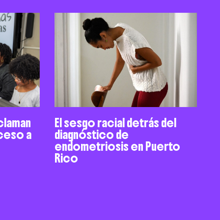
claman
El sesgo racial detrás del
cceso a
diagnóstico de
endometriosis en Puerto
Rico