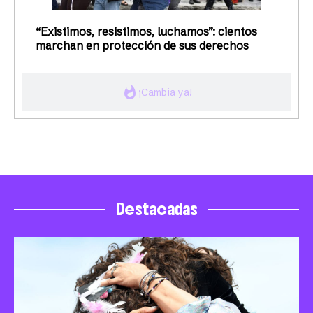
“Existimos, resistimos, luchamos”: cientos
marchan en protección de sus derechos
whatshot
¡Cambia ya!
Destacadas