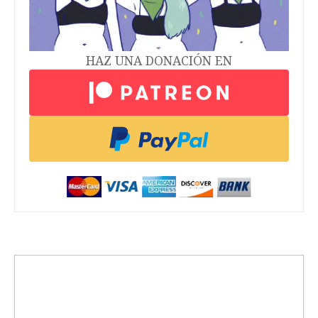
HAZ UNA DONACIÓN EN
trending_up
Activismo