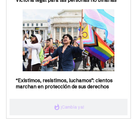
Victoria legal para las personas no binarias
“Existimos, resistimos, luchamos”: cientos
marchan en protección de sus derechos
whatshot
¡Cambia ya!