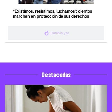
“Existimos, resistimos, luchamos”: cientos
marchan en protección de sus derechos
whatshot
¡Cambia ya!
Destacadas