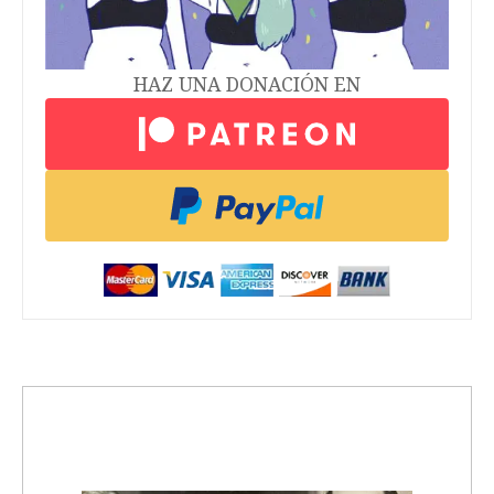
HAZ UNA DONACIÓN EN
trending_up
Activismo