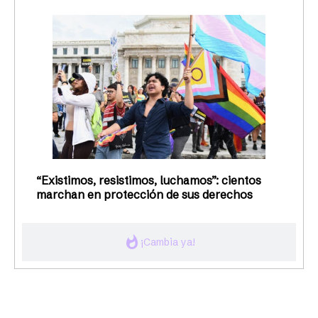
“Existimos, resistimos, luchamos”: cientos
marchan en protección de sus derechos
whatshot
¡Cambia ya!