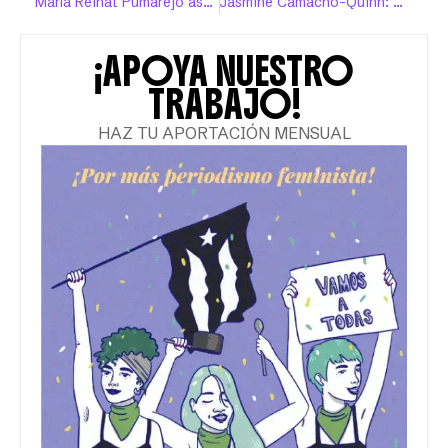
María Reinat Pumarejo asume su rol en el antirracismo
Jasmine Camacho-Quinn: “Soy negra y soy puertorriqueña”
¡APOYA NUESTRO
TRABAJO!
HAZ TU APORTACIÓN MENSUAL